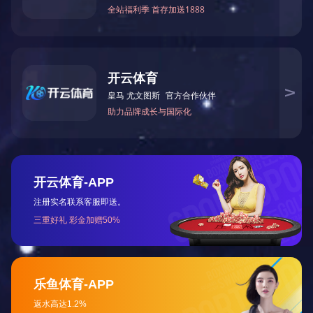
新闻资讯
INDUSTRY
腾亚自动割草机器人研发生产项目落地
浓烈纪念“腾亚主动割草POS机人研发团队生育业务”宣
布续约立式马鞍山市宁马多作用作用区。