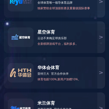
腾亚群体创办于2000年，直销店属于常州，厉经25载高速
度经济成长壮大，已作为以现代化智创业模块来源于，一
并调整布局科学课实验室设备、高新产业区营运等邻域元
上下经济成长壮大的基础性性群体。25近年来，腾亚本
着“现代科技产业带动，构建新质种植力”的经济成长壮大战
略布局，紧随现代科技的步伐，尽心追求社会价值，极力
打造于作为领先地位快速的现代科技产业种植力转为营运
商。
查看详情
MK体育(国际)官方网站
集团荣誉