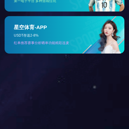
副总经理长乐清勇和深圳大...
查询情况
祝贺“环控智能装备制造及产业链配套项目”正式开工
明年4月26日十一点，腾亚环控智能化法宝生产制造及
产业发展链匹配工程产品举行英语动工建设开学典礼，
工程产品开始动工建设！工程产品预计在202四年底峻