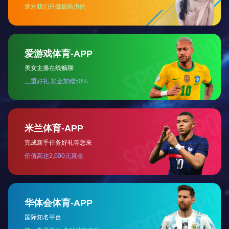
看看内容
MK体育(国际)官方网站_MKSPORTS 有限公司向南京
大学捐赠签约仪式举行
（下发衷心感谢信状） （授牌仪式） （签订合同赠送
合同） 副副总经理长乐清勇与深圳大专文化艺术培训壮
大私募协会文秘人员长张晓东签订合同赠送合同。胡金
波副书记表示培训机构为乐清勇下发衷心感谢信状。副